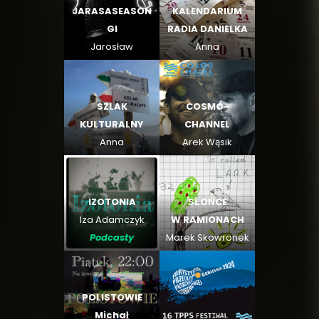
JARASASEASON
KALENDARIUM
GI
RADIA DANIELKA
Jarosław
Anna
Tomczyk
Kołodziejczyk
SZLAK
COSMO-
KULTURALNY
CHANNEL
Anna
Arek Wąsik
Kołodziejczyk
IZOTONIA
SŁOŃCE
Iza Adamczyk
W RAMIONACH
Podcasty
Marek Skowronek
Podcasty
POLISTOWIE
Michał