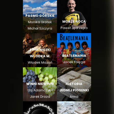
PASMO GÓRSKIE
MORŻE NOCĄ
Monika Grotek
Paweł Jędrzejko
Michał Szczyra
Z PIWNICZKI
BEATLEMANIA
WŁODKA M.
Jacek Folęga
Włodek Mazoń
WINNI NIEWINNI
HISTORIA
Iza Adamczyk i
JEDNEJ PIOSENKI
Jarek Drozd
Anna
Kołodziejczyk