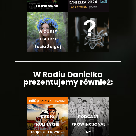
Dudkowski
Podcasty
W DUSZY
TEATRZE
Zosia Ścigaj
W Radiu Danielka
prezentujemy również:
RADIO
PODCAST
KULINARNE
PROWINCJONAL
Maja Dutkiewicz i
NY