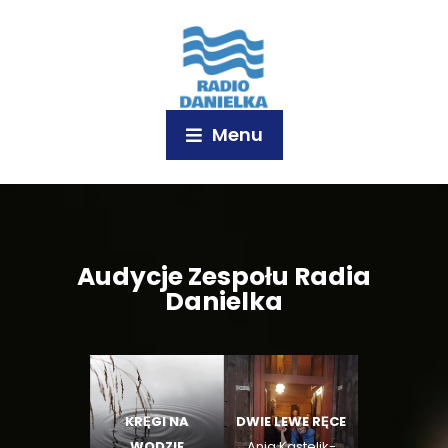
Menu
Audycje Zespołu Radia
Danielka
KRĘGI NA
DWIE LEWE RĘCE
WODZIE
Ania Kastelik-