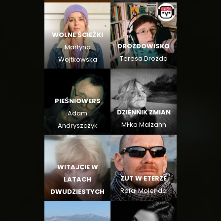
Bartosz Wilczyński
Łukasz Dziedzic
WOLNE ŚCIEŻKI
DROZDOWISKO
Martyna
Teresa Drozda
Wojtkowska
PIEŚNIOWERS
DZIENNIK ZMIAN
Adam
Miłka Malzahn
Andryszczyk
WITAJCIE W
ZUT W ETERZE
LATACH
Rafał Molenda
DWUDZIESTYCH
Faustyna
Toeplitz-Cieślak