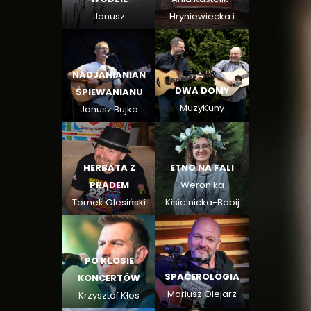
Janusz
Hryniewiecka i
Deblessem
Ewa Arendarczyk
Podcasty
NADJANIANIAN
DWA DOMY
ŚPIEWANIANU
MuzyKuny
Janusz Bujko
HERBATA Z
ETNO NA FALI
PRĄDEM
Weronika
Tomek Olesiński
Kisielnicka-Babij
PO KŁOSIE
SPACEROLOGIA
KONCERTÓW
Mariusz Olejarz
Krzysztof Kłos