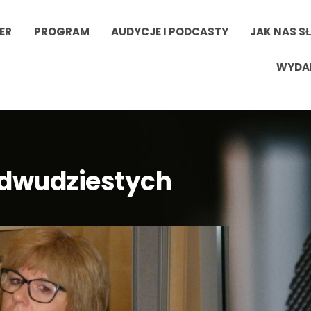
ER
PROGRAM
AUDYCJE I PODCASTY
JAK NAS S
WYDA
 dwudziestych