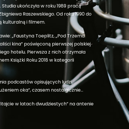
 Studia ukończyła w roku 1989 pracą
 Zbigniewa Raszewskiego. Od roku 1990 do
 kulturalną i filmem.
awie: „Faustyna Toeplitz, „Pod Trzema
aliści kina” poświęconą pierwszej polskiej
kiego hotelu. Pierwsza z nich otrzymała
em Książki Roku 2018 w kategorii
nia podcastów opisujących ludzi,
mrużeniem oka”, czasem nostalgicznie…
tajcie w latach dwudziestych” na antenie