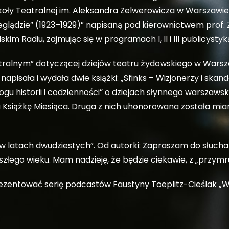
oły Teatralnej im. Aleksandra Zelwerowicza w Warszawie.
eglądzie” (1923–1929)” napisaną pod kierownictwem prof.
m Radiu, zajmując się w programach I, II i III publicystyką
atralnym” dotyczącej dziejów teatru żydowskiego w Warsz
pisała i wydała dwie książki: „Sfinks – Wizjonerzy i skand
rogu historii i codzienności” o dziejach słynnego warszaws
 Książkę Miesiąca. Druga z nich uhonorowana została mian
 w latach dwudziestych”. Od autorki: Zapraszam do słucha
eszłego wieku. Mam nadzieję, że będzie ciekawie, z „przy
zentować serię podcastów Faustyny Toeplitz-Cieślak „Wi