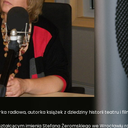
a radiowa, autorka książek z dziedziny historii teatru i fil
ształcącym imienia Stefana Żeromskiego we Wrocławiu ro