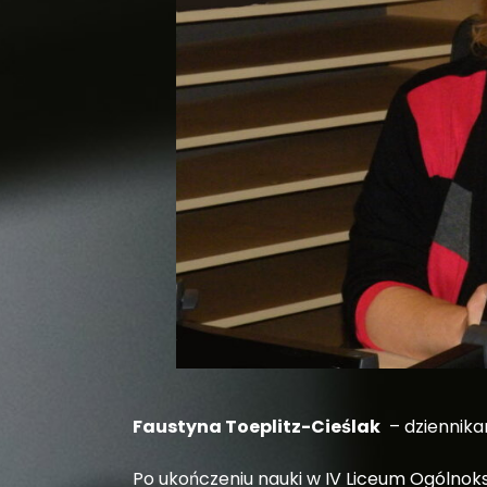
Faustyna Toeplitz-Cieślak
– dziennikark
Po ukończeniu nauki w IV Liceum Ogólnok