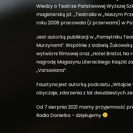
Wiedzy o Teatrze Państwowej Wyższej Szk
magisterską pt. „Teatralia w „Naszym Prz
roku 2008 pracowała (z przerwami) w Polski
Jest autorką publikacji w „Pamiętniku Te
Murzynami”. Wspólnie z Izabelą Żukowską na
wytwórni filmowej oraz „Hotel Bristol, Na 
nagrodę Magazynu Literackiego Książki za
„Varsaviana”.
Faustyna jest autorką podcastu „Witajcie
obyczaje, zdarzenia z lat dwudziestych z
Od 7 sierpnia 2021 mamy przyjemność pre
Radia Danielka – dziękujemy