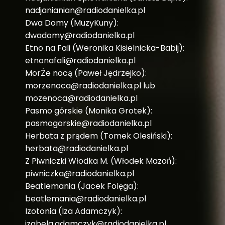
nadjanianian@radiodanielka.pl
Dwa Domy (MuzyKuny):
dwadomy@radiodanielka.pl
Etno na Fali (Weronika Kisielnicka-Babij):
etnonafali@radiodanielka.pl
MorŻe nocą (Paweł Jędrzejko):
morzenoca@radiodanielka.pl lub
mozenoca@radiodanielka.pl
Pasmo górskie (Monika Grotek):
pasmogorskie@radiodanielka.pl
Herbata z prądem (Tomek Olesiński):
herbata@radiodanielka.pl
Z Piwniczki Włodka M. (Włodek Mazoń):
piwniczka@radiodanielka.pl
Beatlemania (Jacek Folęga):
beatlemania@radiodanielka.pl
Izotonia (Iza Adamczyk):
izabela.adamczyk@radiodanielka.pl