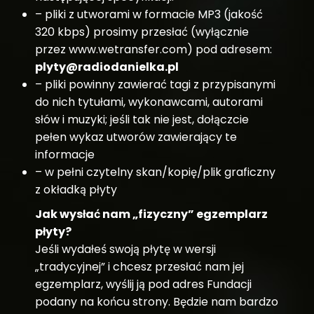
– pliki z utworami w formacie MP3 (jakość
320 kbps) prosimy przesłać (wyłącznie
przez www.wetransfer.com) pod adresem:
plyty@radiodanielka.pl
– pliki powinny zawierać tagi z przypisanymi
do nich tytułami, wykonawcami, autorami
słów i muzyki; jeśli tak nie jest, dołączcie
pełen wykaz utworów zawierający te
informacje
– w pełni czytelny skan/kopię/plik graficzny
z okładką płyty
Jak wysłać nam „fizyczny” egzemplarz
płyty?
Jeśli wydałeś swoją płytę w wersji
„tradycyjnej” i chcesz przesłać nam jej
egzemplarz, wyślij ją pod adres Fundacji
podany na końcu strony. Będzie nam bardzo