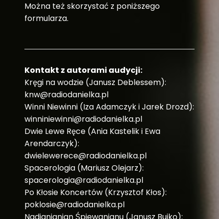
Można też skorzystać z poniższego
formularza.
Kontakt z autorami audycji:
Kręgi na wodzie (Janusz Deblessem):
knw@radiodanielka.pl
Winni Niewinni (Iza Adamczyk i Jarek Drozd):
winniniewinni@radiodanielka.pl
Dwie Lewe Ręce (Ania Kastelik i Ewa
Arendarczyk):
dwielewerece@radiodanielka.pl
Spacerologia (Mariusz Olejarz):
spacerologia@radiodanielka.pl
Po Kłosie Koncertów (Krzysztof Kłos):
poklosie@radiodanielka.pl
Nadjanianian Śpiewanianu (Janusz Bujko):