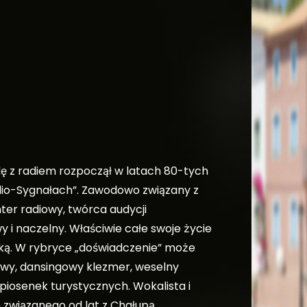
ę z radiem rozpoczął w latach 80-tych
adio-Sygnałach”. Zawodowo związany z
nter radiowy, twórca audycji
i naczelny. Właściwie całe swoje życie
ką. W rybryce „doświadczenie” może
owy, dansingowy klezmer, weselny
 piosenek turystycznych. Wokalista i
h związanego od lat z Chałupą