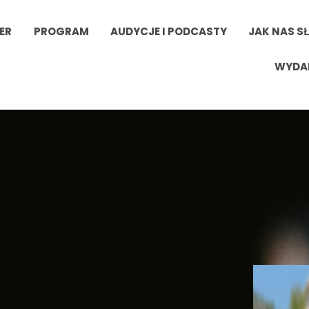
ER
PROGRAM
AUDYCJE I PODCASTY
JAK NAS S
WYDA