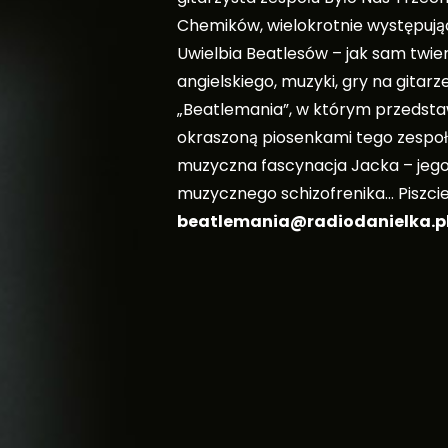
Chemików, wielokrotnie występują
Uwielbia Beatlesów – jak sam twier
angielskiego, muzyki, gry na gitarze
„Beatlemania”, w którym przedstawi
okraszoną piosenkami tego zespołu
muzyczna fascynacja Jacka – jeg
muzycznego schizofrenika… Piszci
beatlemania@radiodanielka.p