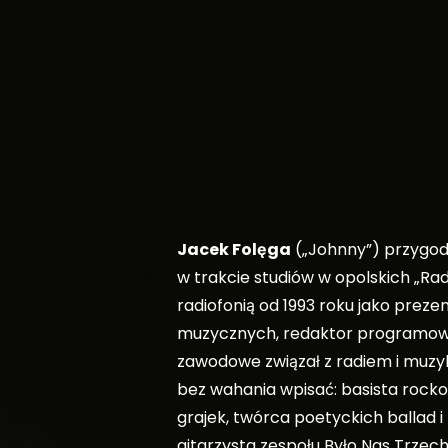
Jacek Folęga
(„Johnny”) przygod
w trakcie studiów w opolskich „R
radiofonią od 1993 roku jako preze
muzycznych, redaktor programowy 
zawodowe związał z radiem i muzy
bez wahania wpisać: basista rock
grajek, twórca poetyckich ballad i
gitarzysta zespołu Było Nas Trzec