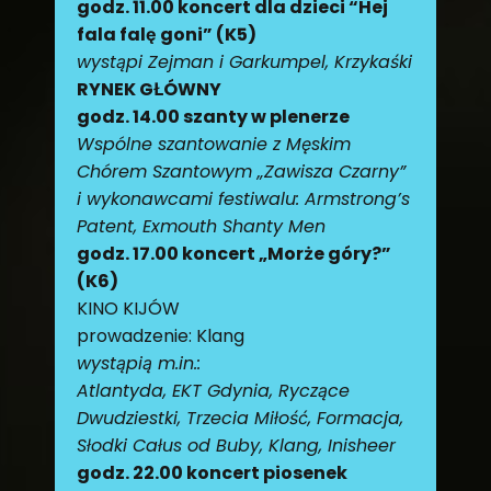
godz. 11.00 koncert dla dzieci “Hej
fala falę goni” (K5)
wystąpi Zejman i Garkumpel, Krzykaśki
RYNEK GŁÓWNY
godz. 14.00 szanty w plenerze
Wspólne szantowanie z Męskim
Chórem Szantowym „Zawisza Czarny”
i wykonawcami festiwalu: Armstrong’s
Patent, Exmouth Shanty Men
godz. 17.00 koncert „Morże góry?”
(K6)
KINO KIJÓW
prowadzenie: Klang
wystąpią m.in.:
Atlantyda, EKT Gdynia, Ryczące
Dwudziestki, Trzecia Miłość, Formacja,
Słodki Całus od Buby, Klang, Inisheer
godz. 22.00 koncert piosenek