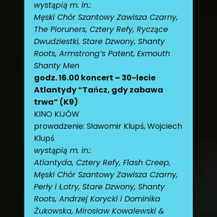
wystąpią m. in.:
Męski Chór Szantowy Zawisza Czarny,
The Pioruners, Cztery Refy, Ryczące
Dwudziestki, Stare Dzwony, Shanty
Roots, Armstrong’s Patent, Exmouth
Shanty Men
godz. 16.00 koncert – 30-lecie
Atlantydy “Tańcz, gdy zabawa
trwa” (K9)
KINO KIJÓW
prowadzenie: Sławomir Klupś, Wojciech
Klupś
wystąpią m. in.:
Atlantyda, Cztery Refy, Flash Creep,
Męski Chór Szantowy Zawisza Czarny,
Perły i Łotry, Stare Dzwony, Shanty
Roots, Andrzej Korycki i Dominika
Żukowska, Mirosław Kowalewski &