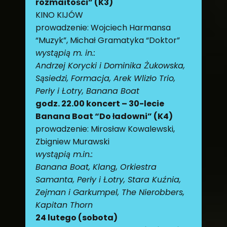
rozmaitości” (K3)
KINO KIJÓW
prowadzenie: Wojciech Harmansa
“Muzyk”, Michał Gramatyka “Doktor”
wystąpią m. in.:
Andrzej Korycki i Dominika Żukowska,
Sąsiedzi, Formacja, Arek Wlizło Trio,
Perły i Łotry, Banana Boat
godz. 22.00 koncert – 30-lecie
Banana Boat “Do ładowni” (K4)
prowadzenie: Mirosław Kowalewski,
Zbigniew Murawski
wystąpią m.in.:
Banana Boat, Klang, Orkiestra
Samanta, Perły i Łotry, Stara Kuźnia,
Zejman i Garkumpel, The Nierobbers,
Kapitan Thorn
24 lutego (sobota)