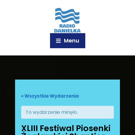
Menu
« Wszystkie Wydarzenia
To wydarzenie minęło.
XLIII Festiwal Piosenki