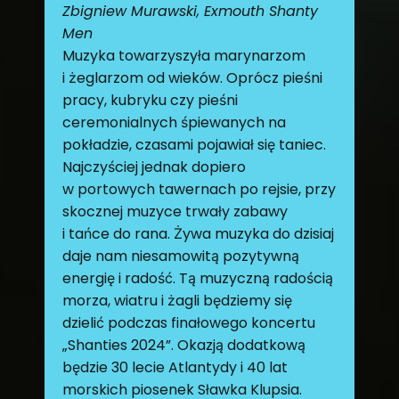
Zbigniew Murawski, Exmouth Shanty
Men
Muzyka towarzyszyła marynarzom
i żeglarzom od wieków. Oprócz pieśni
pracy, kubryku czy pieśni
ceremonialnych śpiewanych na
pokładzie, czasami pojawiał się taniec.
Najczyściej jednak dopiero
w portowych tawernach po rejsie, przy
skocznej muzyce trwały zabawy
i tańce do rana. Żywa muzyka do dzisiaj
daje nam niesamowitą pozytywną
energię i radość. Tą muzyczną radością
morza, wiatru i żagli będziemy się
dzielić podczas finałowego koncertu
„Shanties 2024”. Okazją dodatkową
będzie 30 lecie Atlantydy i 40 lat
morskich piosenek Sławka Klupsia.