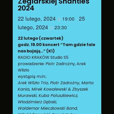
Żeglarskiej Shanties
2024
22 lutego, 2024
25
19:00
@
–
lutego, 2024
23:30
@
22 lutego (czwartek)
godz. 19.00 koncert “Tam gdzie fale
nas bujają…” (K1)
RADIO KRAKÓW Studio S5
prowadzenie: Piotr Zadrożny, Arek
Wlizło
wystąpią m.in.:
Arek Wlizło Trio, Piotr Zadrożny, Marta
Kania, Mirek Kowalewski & Zbyszek
Murawski, Kuba Paluszkiewicz,
Włodzimierz Dębski,
Waldemar Mieczkowski Band,