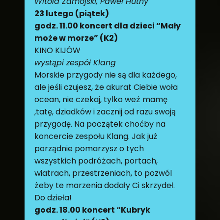
Witold Zamojski, Paweł Hutny
23 lutego (piątek)
godz. 11.00 koncert dla dzieci “Mały
może w morze” (K2)
KINO KIJÓW
wystąpi zespół Klang
Morskie przygody nie są dla każdego,
ale jeśli czujesz, że akurat Ciebie woła
ocean, nie czekaj, tylko weź mamę
,tatę, dziadków i zacznij od razu swoją
przygodę. Na początek choćby na
koncercie zespołu Klang. Jak już
porządnie pomarzysz o tych
wszystkich podróżach, portach,
wiatrach, przestrzeniach, to pozwól
żeby te marzenia dodały Ci skrzydeł.
Do dzieła!
godz. 18.00 koncert “Kubryk