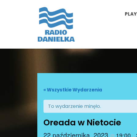
PLAY
« Wszystkie Wydarzenia
To wydarzenie minęło.
Oreada w Nietocie
22 października, 2023
19:00
@
–