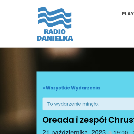
PLAY
« Wszystkie Wydarzenia
To wydarzenie minęło.
Oreada i zespół Chrus
21 października, 2023
19:00
@
–