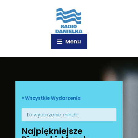
Menu
« Wszystkie Wydarzenia
To wydarzenie minęło.
Najpiękniejsze