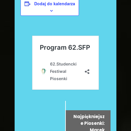
Dodaj do kalendarza
W
Najpiękniejsz
y
e Piosenki:
Marek