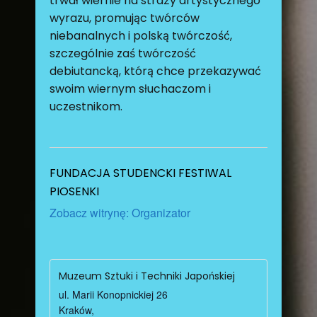
trwał wiernie na straży artystycznego
wyrazu, promując twórców
niebanalnych i polską twórczość,
szczególnie zaś twórczość
debiutancką, którą chce przekazywać
swoim wiernym słuchaczom i
uczestnikom.
FUNDACJA STUDENCKI FESTIWAL
PIOSENKI
Zobacz witrynę: Organizator
Muzeum Sztuki i Techniki Japońskiej
ul. Marii Konopnickiej 26
Kraków
,