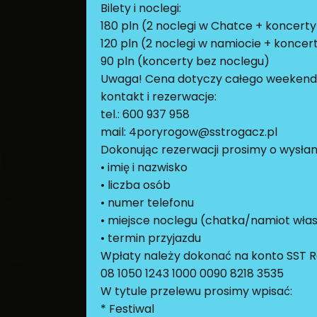
Bilety i noclegi:
180 pln (2 noclegi w Chatce + koncerty
120 pln (2 noclegi w namiocie + koncer
90 pln (koncerty bez noclegu)
Uwaga! Cena dotyczy całego weekendu, 
kontakt i rezerwacje:
tel.: 600 937 958
mail: 4poryrogow@sstrogacz.pl
Dokonując rezerwacji prosimy o wysłan
• imię i nazwisko
• liczba osób
• numer telefonu
• miejsce noclegu (chatka/namiot wł
• termin przyjazdu
Wpłaty należy dokonać na konto SST R
08 1050 1243 1000 0090 8218 3535
W tytule przelewu prosimy wpisać:
* Festiwal