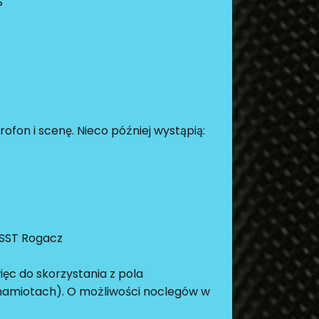
ofon i scenę. Nieco później wystąpią:
 SST Rogacz
ęc do skorzystania z pola
namiotach). O możliwości noclegów w