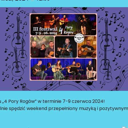
u „4 Pory Rogów” w terminie 7-9 czerwca 2024!
pólnie spędzić weekend przepełniony muzyką i pozytywny