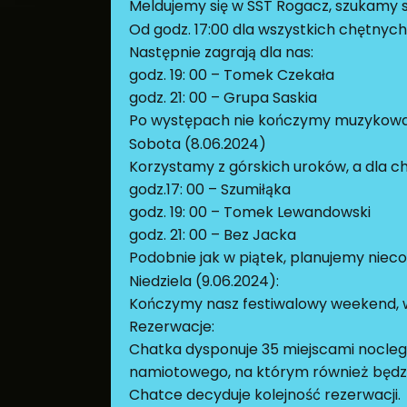
Meldujemy się w SST Rogacz, szukamy s
Od godz. 17:00 dla wszystkich chętnyc
Następnie zagrają dla nas:
godz. 19: 00 – Tomek Czekała
godz. 21: 00 – Grupa Saskia
Po występach nie kończymy muzykowan
Sobota (8.06.2024)
Korzystamy z górskich uroków, a dla ch
godz.17: 00 – Szumiłąka
godz. 19: 00 – Tomek Lewandowski
godz. 21: 00 – Bez Jacka
Podobnie jak w piątek, planujemy niec
Niedziela (9.06.2024):
Kończymy nasz festiwalowy weekend, 
Rezerwacje:
Chatka dysponuje 35 miejscami noclego
namiotowego, na którym również będz
Chatce decyduje kolejność rezerwacji.