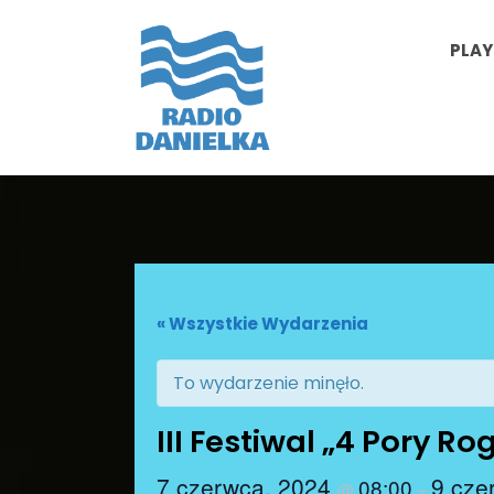
PLAY
« Wszystkie Wydarzenia
To wydarzenie minęło.
III Festiwal „4 Pory R
7 czerwca, 2024
9 cze
08:00
@
–