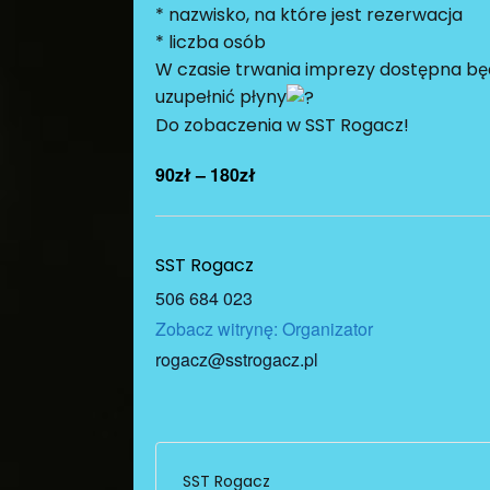
* nazwisko, na które jest rezerwacja
* liczba osób
W czasie trwania imprezy dostępna będ
uzupełnić płyny
Do zobaczenia w SST Rogacz!
90zł – 180zł
SST Rogacz
506 684 023
Zobacz witrynę: Organizator
rogacz@sstrogacz.pl
SST Rogacz