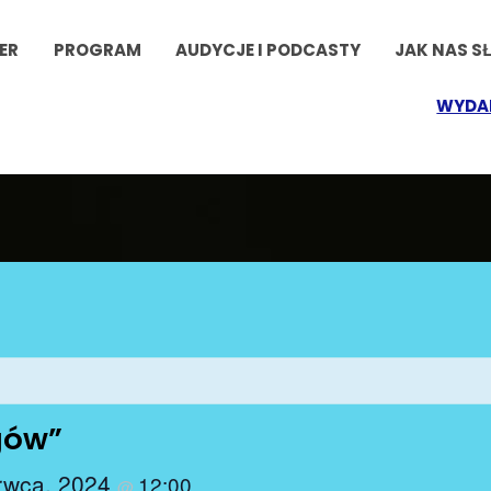
ER
PROGRAM
AUDYCJE I PODCASTY
JAK NAS S
WYDA
ogów”
rwca, 2024
12:00
@