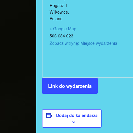
Rogacz 1
Wilkowice
,
Poland
+ Google Map
506 684 023
Zobacz witrynę: Miejsce wydarzenia
Link do wydarzenia
Dodaj do kalendarza