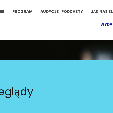
ER
PROGRAM
AUDYCJE I PODCASTY
JAK NAS S
WYDA
zeglądy