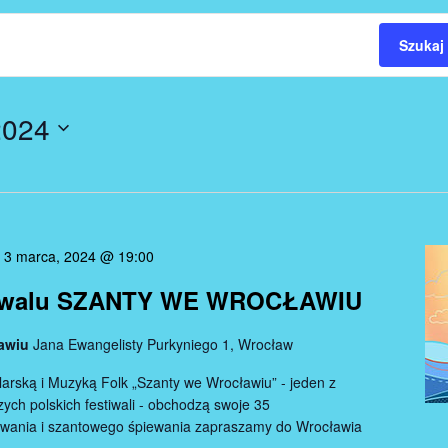
Szukaj
2024
-
3 marca, 2024 @ 19:00
estiwalu SZANTY WE WROCŁAWIU
ławiu
Jana Ewangelisty Purkyniego 1, Wrocław
arską i Muzyką Folk „Szanty we Wrocławiu” - jeden z
zych polskich festiwali - obchodzą swoje 35
owania i szantowego śpiewania zapraszamy do Wrocławia