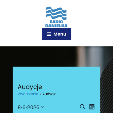
Menu
Audycje
Wydarzenia
Audycje
W
W
8-6-2026
S
M