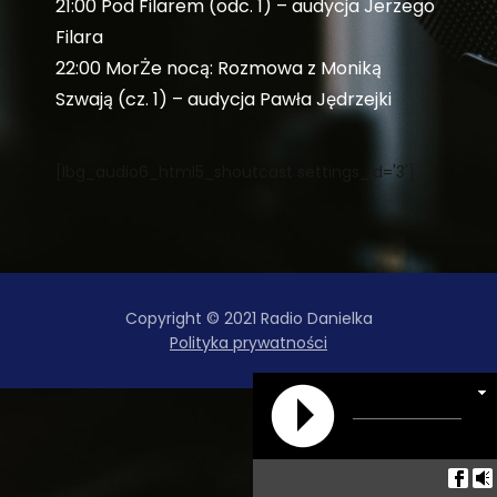
21:00 Pod Filarem (odc. 1) – audycja Jerzego
Filara
22:00 MorŻe nocą: Rozmowa z Moniką
Szwają (cz. 1) – audycja Pawła Jędrzejki
[lbg_audio6_html5_shoutcast settings_id='3']
Copyright © 2021 Radio Danielka
Polityka prywatności