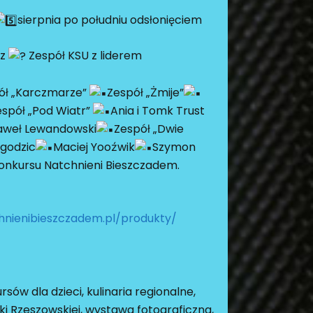
sierpnia po południu odsłonięciem
az
Zespół KSU z liderem
ół „Karczmarze”
Zespół „Żmije”
espół „Pod Wiatr”
Ania i Tomk Trust
aweł Lewandowski
Zespół „Dwie
agodzic
Maciej Yooźwik
Szymon
onkursu Natchnieni Bieszczadem.
nienibieszczadem.pl/produkty/
ów dla dzieci, kulinaria regionalne,
ki Rzeszowskiej, wystawa fotograficzna,