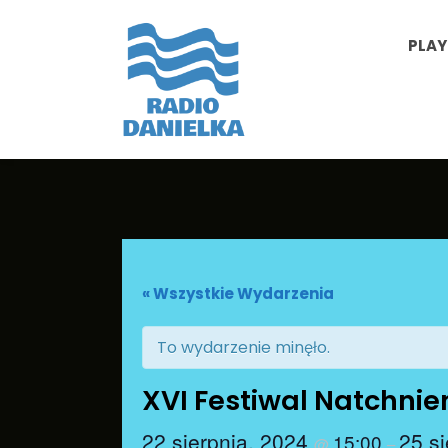
PLAY
« Wszystkie Wydarzenia
To wydarzenie minęło.
XVI Festiwal Natchnie
22 sierpnia, 2024
25 s
15:00
@
–