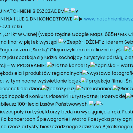
U NATCHNIENI BIESZCZADEM
I NA 1 LUB 2 DNI KONCERTOWE
www.natchnienibies
2024 roku
„Orlik” w Cisnej (Współrzędne Google Maps: 685H+MX C
na finał w piątek wystąpi
Zespół „DŻEM” z liderem Se
Eugeniuszem „Siczką” Olejarczykiem oraz liczni artyści
 z rzędu spotkają się ludzie kochający turystykę górską, bie
kcji – W PROGRAMIE:
liczne koncerty
ogniska – watr
rękodzieła i produktów regionalnych
wystawa fotograf
eci, w tym nocne wyświetlanie bajek
projekcja filmu „Śni
iosenek dla dzieci
pokazy iluzji
dmuchaniec
Biesz
gólnopolski Konkurs Piosenki Turystycznej i Poetyckiej
ubileusz 100-lecia Lasów Państwowych
, zespoły i artyści, którzy będą na wyciągnięcie ręki. Fe
. Po koncertach Śpiewogranie i Watra Poetycka przy ogn
a rzecz artysty bieszczadzkiego Zdzisława Pękalskiego i 