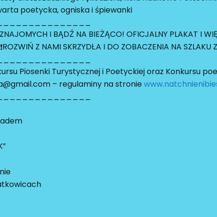
rta poetycka, ogniska i śpiewanki
_______________
NAJOMYCH I BĄDŹ NA BIEŻĄCO! OFICJALNY PLAKAT I W
ROZWIŃ Z NAMI SKRZYDŁA I DO ZOBACZENIA NA SZLAKU
_______________
rsu Piosenki Turystycznej i Poetyckiej oraz Konkursu p
a@gmail.com – regulaminy na stronie
www.natchnienibie
_______________
czadem
K”
nie
ratkowicach