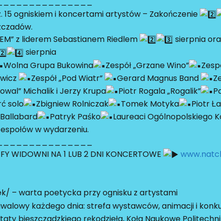
_______________
. 15 ogniskiem i koncertami artystów – Zakończenie
zczadów.
EM” z liderem Sebastianem Riedlem
sierpnia or
sierpnia
Wolna Grupa Bukowina
Zespół „Grzane Wino”
Zesp
wicz
Zespół „Pod Wiatr”
Gerard Magnus Band
Z
owal” Michalik i Jerzy Krupa
Piotr Rogala „Rogalik”
P
ć solo
Zbigniew Rolniczak
Tomek Motyka
Piotr Ł
 Ballabard
Patryk Paśko
Laureaci Ogólnopolskiego K
 Zespołów w wydarzeniu.
_______________
FY WIDOWNI NA 1 LUB 2 DNI KONCERTOWE
www.natch
k/ – warta poetycka przy ognisku z artystami
alowy każdego dnia: strefa wystawców, animacji i konkurs
aty bieszczadzkiego rękodzieła, Koła Naukowe Politechni