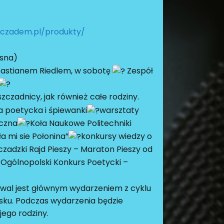
zczadem.pl/produkty/
isna)
bastianem Riedlem, w sobotę
Zespół
szczadnicy, jak również całe rodziny.
a poetycka i śpiewanki
warsztaty
iczna
Koła Naukowe Politechniki
ła mi sie Połonina”
konkursy wiedzy o
czadzki Rajd Pieszy – Maraton Pieszy od
Ogólnopolski Konkurs Poetycki –
stiwal jest głównym wydarzeniem z cyklu
isku. Podczas wydarzenia będzie
jego rodziny.