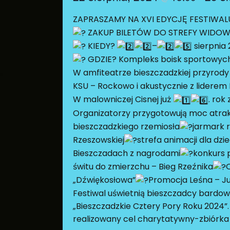
ZAPRASZAMY NA XVI EDYCJĘ FESTIWAL
ZAKUP BILETÓW DO STREFY WIDOWN
KIEDY?
–
sierpnia 
GDZIE? Kompleks boisk sportowych 
W amfiteatrze bieszczadzkiej przyrody 
KSU – Rockowo i akustycznie z liderem 
W malowniczej Cisnej już
. rok
Organizatorzy przygotowują moc atra
bieszczadzkiego rzemiosła
jarmark 
Rzeszowskiej
strefa animacji dla dzi
Bieszczadach z nagrodami
konkurs p
świtu do zmierzchu – Bieg Rzeźnika
O
„Dźwiękosłowa”
Promocja Leśna – J
Festiwal uświetnią bieszczadcy bardowie
„Bieszczadzkie Cztery Pory Roku 2024”
realizowany cel charytatywny-zbiórka n