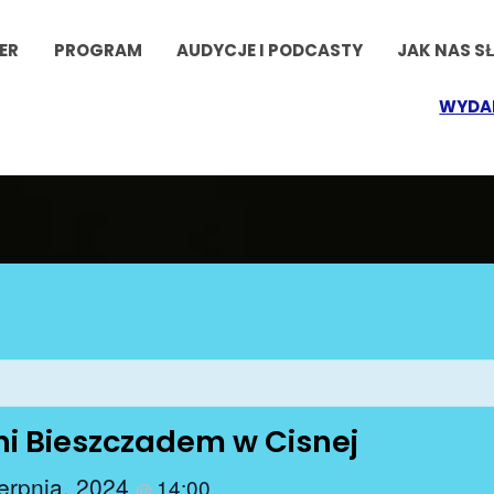
ER
PROGRAM
AUDYCJE I PODCASTY
JAK NAS S
WYDA
ni Bieszczadem w Cisnej
ierpnia, 2024
14:00
@