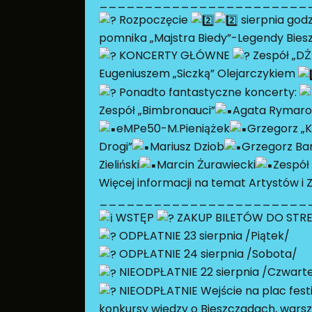
_______________________
Rozpoczęcie
sierpnia godz
pomnika „Majstra Biedy”-Legendy Bies
KONCERTY GŁÓWNE
Zespół „DŻ
Eugeniuszem „Siczką” Olejarczykiem
Ponadto fantastyczne koncerty:
Zespół „Bimbronauci”
Agata Rymaro
eMPe50-M.Pieniążek
Grzegorz „K
Drogi”
Mariusz Dziob
Grzegorz Bar
Zieliński
Marcin Żurawiecki
Zespół
Więcej informacji na temat Artystów i
_______________________
WSTĘP
ZAKUP BILETÓW DO STRE
ODPŁATNIE 23 sierpnia /Piątek/
ODPŁATNIE 24 sierpnia /Sobota/
NIEODPŁATNIE 22 sierpnia /Czwarte
NIEODPŁATNIE Wejście na plac festiw
konkursy wiedzy o Bieszczadach, warszt