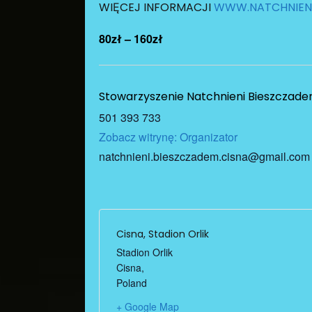
WIĘCEJ INFORMACJI
WWW.NATCHNIENI
80zł – 160zł
Stowarzyszenie Natchnieni Bieszczad
501 393 733
Zobacz witrynę: Organizator
natchnieni.bieszczadem.cisna@gmail.com
Cisna, Stadion Orlik
Stadion Orlik
Cisna
,
Poland
+ Google Map