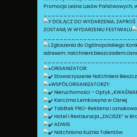
Promocja Leśna Lasów Państwowych, wa
_______________________
DOŁĄCZ DO WYDARZENIA, ZAPROŚ Z
ZOSTANĄ W WYDARZENIU FESTIWALU
_______________________
Zgłoszenia do Ogólnopolskiego Konku
adresem: natchnieni.bieszczadem.cisn
_______________________
ORGANIZATOR:
Stowarzyszenie Natchnieni Biesz
WSPÓŁORGANIZATORZY:
Nieruchomości – Optyk „KWAŚNIA
Karczma Łemkowyna w Cisnej
Tablitek PRO-Reklama i oznakowa
Hotel i Restauracja „ZACISZE” w B
ADWIS
Natchniona Kuźnia Talentów