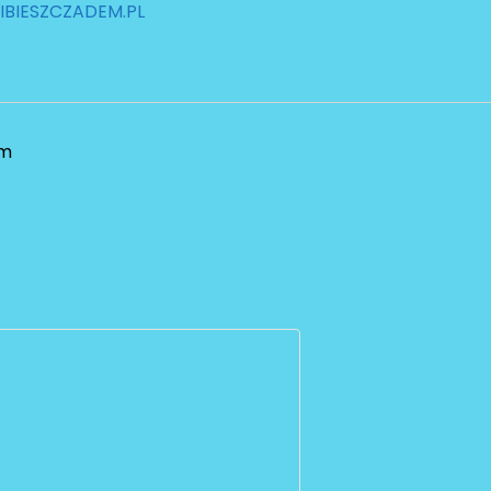
BIESZCZADEM.PL
em