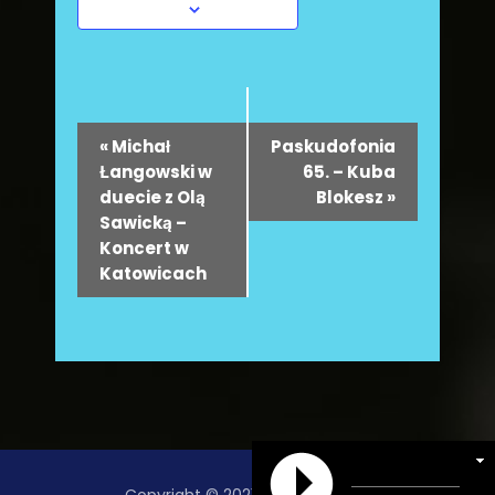
W
«
Michał
Paskudofonia
y
Łangowski w
65. – Kuba
duecie z Olą
Blokesz
»
d
Sawicką –
a
Koncert w
r
Katowicach
z
e
n
i
e
N
Copyright © 2021 Radio Danielka