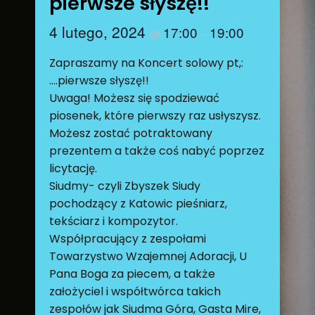
pierwsze słyszę!!
4 lutego, 2024
17:00
19:00
@
–
Zapraszamy na Koncert solowy pt,:
….pierwsze słyszę!!
Uwaga! Możesz się spodziewać
piosenek, które pierwszy raz usłyszysz.
Możesz zostać potraktowany
prezentem a także coś nabyć poprzez
licytację.
Siudmy- czyli Zbyszek Siudy
pochodzący z Katowic pieśniarz,
tekściarz i kompozytor.
Współpracujący z zespołami
Towarzystwo Wzajemnej Adoracji, U
Pana Boga za piecem, a także
założyciel i współtwórca takich
zespołów jak Siudma Góra, Gasta Mire,