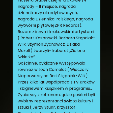
Piosenki Studenckiej w Krakowie (4
nagrody – II miejsce, nagroda
dziennikarzy akredytowanych,
nagroda Dziennika Polskiego, nagroda
wytwórni płytowej ZPR Records).
Razem z innymi krakowskimi artystami
( Robert Kasprzycki, Barbara Stępniak-
Wilk, Szymon Zychowicz, Dzidka
Muzolf) tworzyli- kabaret ,,Zielone
Szkiełko”.
Gościnnie, cyklicznie występowala
również w Loch Camelot ( Wieczory
Nieperwersyjne Basi Stępniak-Wilk).
Przez kilka lat współpraca z TV Kraków
i Zbigniewem Książkiem w programie,,
Życiorysy z refrenem, gdzie gośćmi byli
wybitny reprezentanci świata kultury i
sztuki ( Jerzy Stuhr, Krzysztof