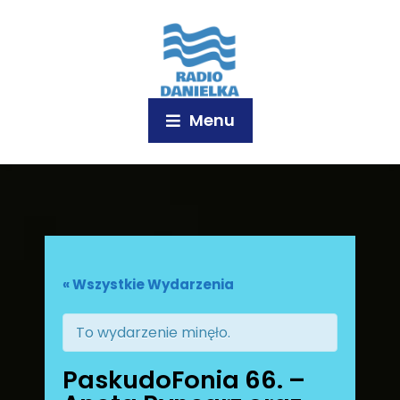
Menu
« Wszystkie Wydarzenia
To wydarzenie minęło.
PaskudoFonia 66. –