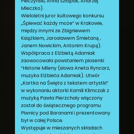
Pieczyński, Anna Szłapak, Andrzej
Mleczko).
Wieloletni juror kultowego konkursu
,,Śpiewać każdy może” w Krakowie,
między innymi ze Zbigniewem
Książkiem, Jarosławem Śmietaną ,
Janem Nowickim, Antonim Krupą).
Współpraca z Elżbietą Adamiak
zaowocowała powstaniem piosenki
“Historie Mileny (słowa Aneta Ryncarz,
muzyka Elżbieta Adamiak). Utwór
,,Kartka na Święta z tekstem artystki”
w wykonaniu aktorki Kamili Klimczak z
muzyką Pawła Pierzchały włączony
został do świątecznego programu
Piwnicy pod Baranami i prezentowany
był w całej Polsce.
Występuje w mieszanych składach