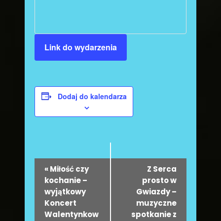
Link do wydarzenia
Dodaj do kalendarza
W
«
Miłość czy
Z Serca
y
kochanie –
prosto w
wyjątkowy
Gwiazdy –
d
Koncert
muzyczne
a
Walentynkow
spotkanie z