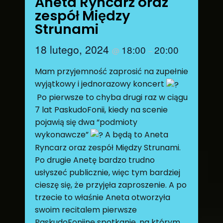
Aneta Ryncarz oraz
zespół Między
Strunami
18 lutego, 2024
18:00
20:00
@
–
Mam przyjemność zaprosić na zupełnie
wyjątkowy i jednorazowy koncert
Po pierwsze to chyba drugi raz w ciągu
7 lat PaskudoFonii, kiedy na scenie
pojawią się dwa “podmioty
wykonawcze”
A będą to Aneta
Ryncarz oraz zespół Między Strunami.
Po drugie Anetę bardzo trudno
usłyszeć publicznie, więc tym bardziej
cieszę się, że przyjęła zaproszenie. A po
trzecie to właśnie Aneta otworzyła
swoim recitalem pierwsze
PaskudoFonijne spotkanie, na którym