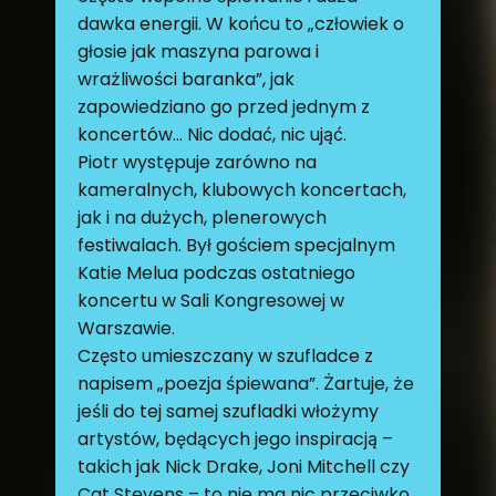
dawka energii. W końcu to „człowiek o
głosie jak maszyna parowa i
wrażliwości baranka”, jak
zapowiedziano go przed jednym z
koncertów… Nic dodać, nic ująć.
Piotr występuje zarówno na
kameralnych, klubowych koncertach,
jak i na dużych, plenerowych
festiwalach. Był gościem specjalnym
Katie Melua podczas ostatniego
koncertu w Sali Kongresowej w
Warszawie.
Często umieszczany w szufladce z
napisem „poezja śpiewana”. Żartuje, że
jeśli do tej samej szufladki włożymy
artystów, będących jego inspiracją –
takich jak Nick Drake, Joni Mitchell czy
Cat Stevens – to nie ma nic przeciwko.