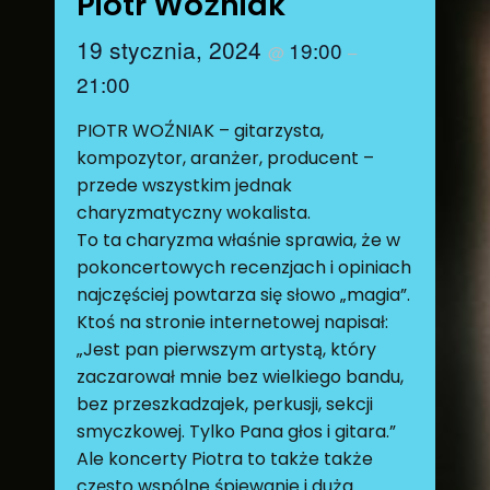
Piotr Woźniak
19 stycznia, 2024
19:00
@
–
21:00
PIOTR WOŹNIAK – gitarzysta,
kompozytor, aranżer, producent –
przede wszystkim jednak
charyzmatyczny wokalista.
To ta charyzma właśnie sprawia, że w
pokoncertowych recenzjach i opiniach
najczęściej powtarza się słowo „magia”.
Ktoś na stronie internetowej napisał:
„Jest pan pierwszym artystą, który
zaczarował mnie bez wielkiego bandu,
bez przeszkadzajek, perkusji, sekcji
smyczkowej. Tylko Pana głos i gitara.”
Ale koncerty Piotra to także także
często wspólne śpiewanie i duża