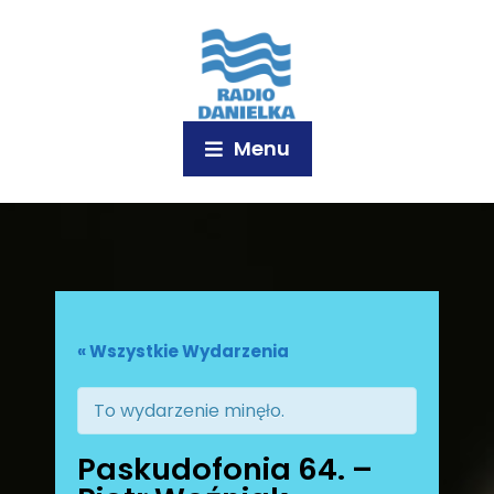
Menu
« Wszystkie Wydarzenia
To wydarzenie minęło.
Paskudofonia 64. –