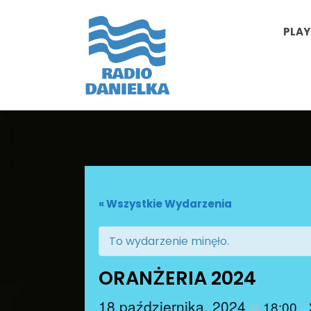
PLAY
« Wszystkie Wydarzenia
To wydarzenie minęło.
ORANŻERIA 2024
18 października, 2024
18:00
@
–