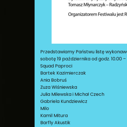
Przedstawiamy Państwu listę wykonawc
sobotę 19 października od godz. 10.00 
Squad Paproci
Bartek Kazimierczak
Ania Bobruś
Zuza Wiśniewska
Julia Milewska i Michał Czech
Gabriela Kundziewicz
Milo
Kamil Mitura
Barfly Akustik