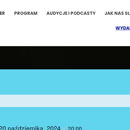
ER
PROGRAM
AUDYCJE I PODCASTY
JAK NAS S
WYDA
20 października, 2024
20:00
@