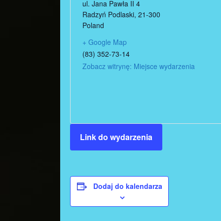
ul. Jana Pawła II 4
Radzyń Podlaski
,
21-300
Poland
+ Google Map
(83) 352-73-14
Zobacz witrynę: Miejsce wydarzenia
Link do wydarzenia
Dodaj do kalendarza