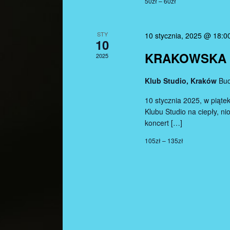
s
50zł – 60zł
z
N
o
w
STY
10 stycznia, 2025 @ 18:0
a
10
e
KRAKOWSKA 
2025
v
g
o
i
Klub Studio, Kraków
Bud
W
y
10 stycznia 2025, w piąte
g
Klubu Studio na ciepły, n
d
a
koncert […]
a
r
t
105zł – 135zł
z
i
e
n
o
i
n
a