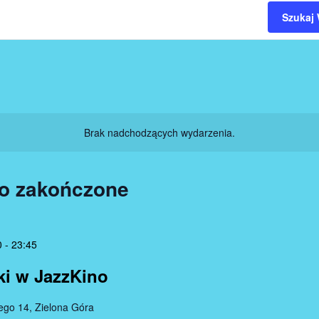
Szukaj
Brak nadchodzących wydarzenia.
io zakończone
0
-
23:45
ki w JazzKino
ego 14, Zielona Góra