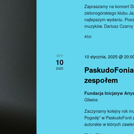
.
a
Zapraszamy na koncert Da
S
zielonogórskiego klubu J
r
najlepszym wydaniu. Poe
z
muzyków. Dariusz Czarny
u
c
k
40zł
h
a
j
a
STY
10 stycznia, 2025 @ 20:0
w
10
n
g
PaskudoFonia 
2025
s
d
zespołem
ł
o
V
Fundacja Inicjatyw Ar
w
i
Gliwice
a
k
e
Zaczynamy kolejny rok mu
l
Pogodę" w PaskudoFonii 
w
autorskie w których zawie
u
c