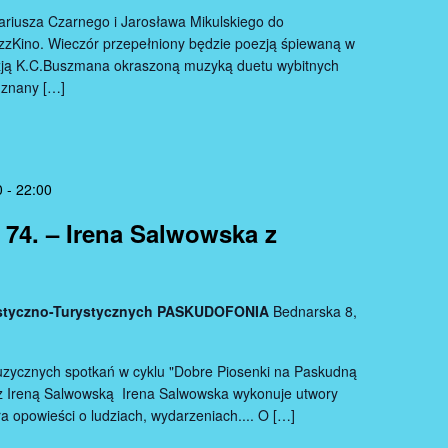
riusza Czarnego i Jarosława Mikulskiego do
azzKino. Wieczór przepełniony będzie poezją śpiewaną w
zją K.C.Buszmana okraszoną muzyką duetu wybitnych
 znany […]
0
-
22:00
74. – Irena Salwowska z
tystyczno-Turystycznych PASKUDOFONIA
Bednarska 8,
zycznych spotkań w cyklu "Dobre Piosenki na Paskudną
z Ireną Salwowską Irena Salwowska wykonuje utwory
ra opowieści o ludziach, wydarzeniach.... O […]