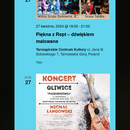
27 kwietnia, 2024 @ 18:00
-
21:00
Piękna z Rept – dźwiękiem
malowane
Tarnogórskie Centrum Kultury
ul. Jana III
Sobieskiego 7, Tarnowskie Góry, Poland
70zł
SOB.
27