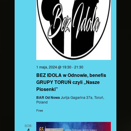
1 maja, 2024 @ 19:30
-
21:30
BEZ IDOLA w Odnowie, benefis
GRUPY TORUŃ czyli „Nasze
Piosenki”
BAR Od Nowa
Jurija Gagarina 37a, Toruń,
Poland
Free
SOB.
4