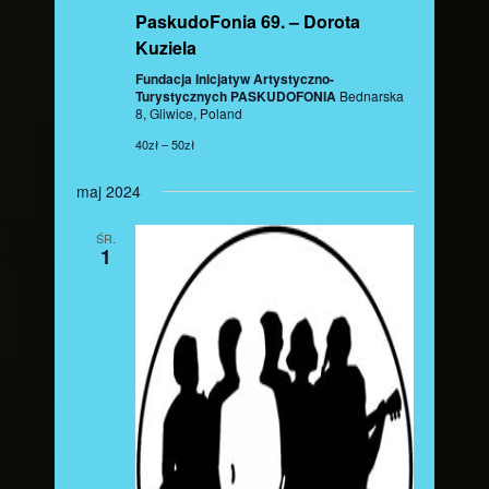
PaskudoFonia 69. – Dorota
Kuziela
Fundacja Inicjatyw Artystyczno-
Turystycznych PASKUDOFONIA
Bednarska
8, Gliwice, Poland
40zł – 50zł
maj 2024
ŚR.
1