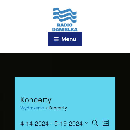
Menu
Koncerty
Wydarzenia
Koncerty
W
W
4-14-2024
 - 
5-19-2024
S
L