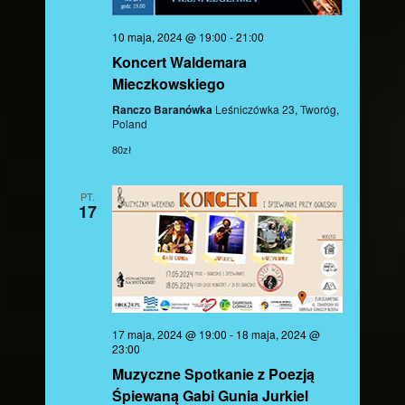
10 maja, 2024 @ 19:00
-
21:00
Koncert Waldemara
Mieczkowskiego
Ranczo Baranówka
Leśniczówka 23, Tworóg,
Poland
80zł
PT.
17
17 maja, 2024 @ 19:00
-
18 maja, 2024 @
23:00
Muzyczne Spotkanie z Poezją
Śpiewaną Gabi Gunia Jurkiel