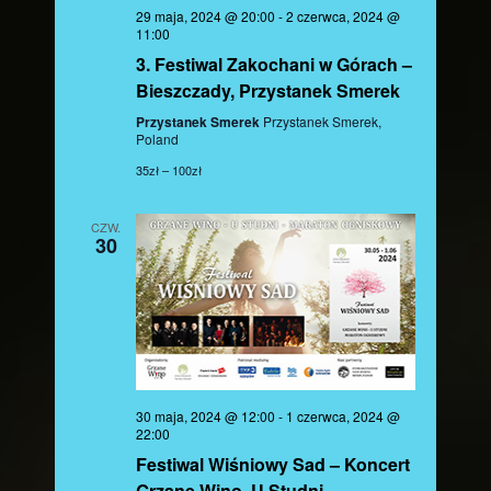
29 maja, 2024 @ 20:00
-
2 czerwca, 2024 @
11:00
3. Festiwal Zakochani w Górach –
Bieszczady, Przystanek Smerek
Przystanek Smerek
Przystanek Smerek,
Poland
35zł – 100zł
CZW.
30
30 maja, 2024 @ 12:00
-
1 czerwca, 2024 @
22:00
Festiwal Wiśniowy Sad – Koncert
Grzane Wino, U Studni