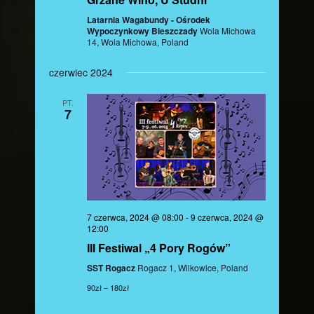
Latarnia Wagabundy - Ośrodek
Wypoczynkowy Bieszczady
Wola Michowa
14, Wola Michowa, Poland
czerwiec 2024
PT.
7
7 czerwca, 2024 @ 08:00
-
9 czerwca, 2024 @
12:00
III Festiwal „4 Pory Rogów”
SST Rogacz
Rogacz 1, Wilkowice, Poland
90zł – 180zł