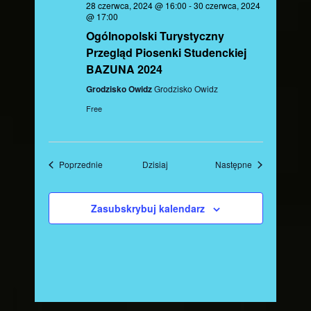
28 czerwca, 2024 @ 16:00
-
30 czerwca, 2024
@ 17:00
Ogólnopolski Turystyczny
Przegląd Piosenki Studenckiej
BAZUNA 2024
Grodzisko Owidz
Grodzisko Owidz
Free
Wydarzenia
Wydarzenia
Poprzednie
Dzisiaj
Następne
Zasubskrybuj kalendarz