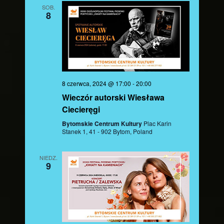
SOB.
8
8 czerwca, 2024 @ 17:00
-
20:00
Wieczór autorski Wiesława
Ciecieręgi
Bytomskie Centrum Kultury
Plac Karin
Stanek 1, 41 - 902 Bytom, Poland
NIEDZ.
9