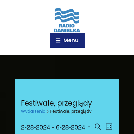
Menu
Festiwale, przeglądy
Wydarzenia
Festiwale, przeglądy
W
W
2-28-2024
 - 
6-28-2024
S
L