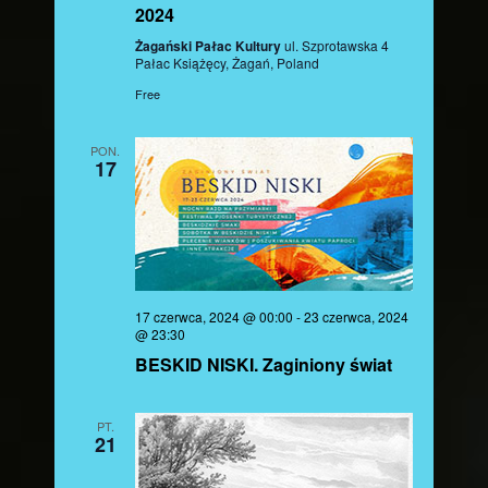
2024
Żagański Pałac Kultury
ul. Szprotawska 4
Pałac Książęcy, Żagań, Poland
Free
PON.
17
17 czerwca, 2024 @ 00:00
-
23 czerwca, 2024
@ 23:30
BESKID NISKI. Zaginiony świat
PT.
21