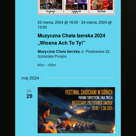
N
a
22 marca, 2024 @ 16:00
-
24 marca, 2024 @
v
13:00
Muzyczna Chata Izerska 2024
i
„Wiosna Ach To Ty!”
g
Muzyczna Chata Izerska
ul. Piastowska 32,
Szklarska Poręba
a
60zł – 100zł
t
maj 2024
i
ŚR.
29
o
n