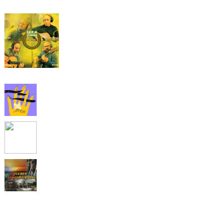
Teraz:
Galicja
"Bezszelestnie"
Gitarowa
(2011)
Przedtem:
Jan i Klan
"Listy z północy"
Nic się nie zgadza i nic się nie klei
(2018)
Mariusz Lubomski
"Tomaszów"
Konieczność miłości
()
Ryczące Dwudziestki
"Wielka ryba"
Nie tylko Rio...
(2001)